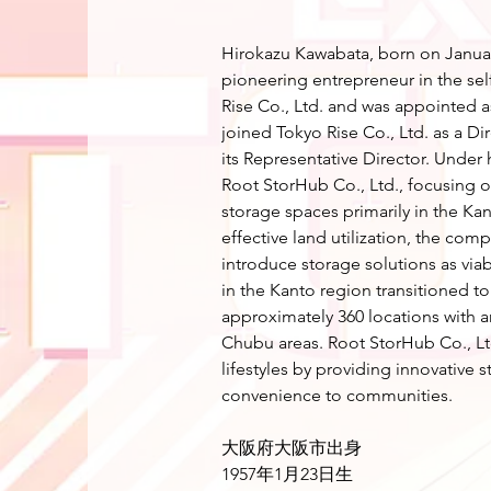
Hirokazu Kawabata, born on January
pioneering entrepreneur in the sel
Rise Co., Ltd. and was appointed as
joined Tokyo Rise Co., Ltd. as a Di
its Representative Director. Under
Root StorHub Co., Ltd., focusing o
storage spaces primarily in the Ka
effective land utilization, the com
introduce storage solutions as viab
in the Kanto region transitioned 
approximately 360 locations with a
Chubu areas. Root StorHub Co., L
lifestyles by providing innovative s
convenience to communities.
大阪府大阪市出身
1957年1月23日生