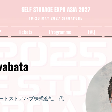
SELF STORAGE EXPO ASIA 2027
18-20 MAY 2027 SINGAPORE
?
Tickets
Programme
FAQ
wabata
orHub ルートストアハブ株式会社 代