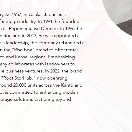
 23, 1957, in Osaka, Japan, is a 
f storage industry. In 1991, he founded 
 its Representative Director. In 1996, he 
rector, and in 2013, he was appointed as 
 his leadership, the company rebranded as 
n the "Rise Box" brand to offer rental 
nto and Kansai regions. Emphasizing 
pany collaborates with landowners to 
le business ventures. In 2022, the brand 
to "Root StorHub," now operating 
round 20,000 units across the Kanto and 
td. is committed to enhancing modern 
torage solutions that bring joy and 