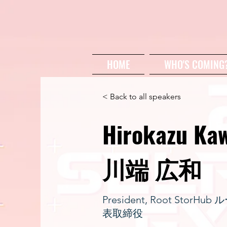
HOME
WHO'S COMING
< Back to all speakers
Hirokazu Ka
川端 広和
President, Root St
表取締役